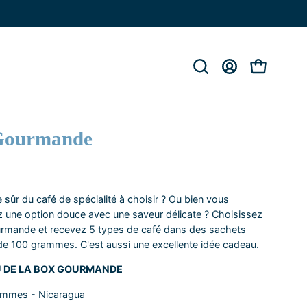
Ouvrir
MON
OUVRIR LE 
la
COMPTE
barre
de
recherche
Gourmande
 sûr du café de spécialité à choisir ? Ou bien vous
 une option douce avec une saveur délicate ? Choisissez
urmande et recevez 5 types de café dans des sachets
de 100 grammes. C'est aussi une excellente idée cadeau.
 DE LA BOX GOURMANDE
ammes - Nicaragua