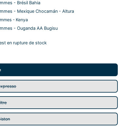
mmes - Brésil Bahia
ammes - Mexique Chocamán - Altura
ammes - Kenya
ammes - Ouganda AA Bugisu
e est en rupture de stock
n
expresso
ltre
iston