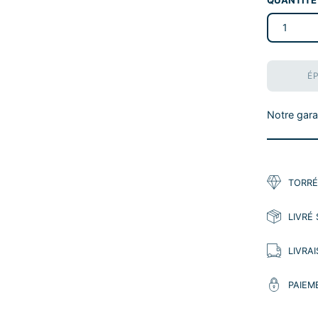
1
É
Notre garan
TORRÉ
LIVRÉ
LIVRA
PAIEM