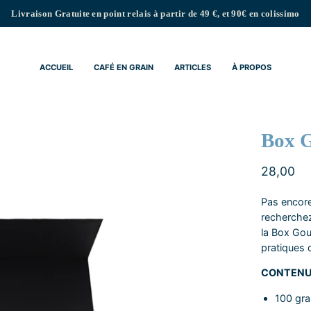
Livraison Gratuite en point relais à partir de 49 €, et 90€ en colissimo
ACCUEIL
CAFÉ EN GRAIN
ARTICLES
À PROPOS
Box 
28,00
Pas encore
recherchez
la Box Go
pratiques 
CONTENU
100 gr