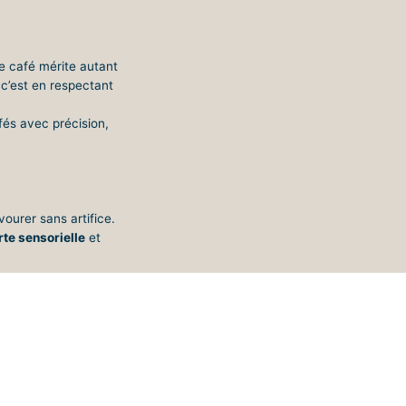
le café mérite autant
 c’est en respectant
fés avec précision,
avourer sans artifice.
te sensorielle
et
IENCE
chaque lot après
préserver les arômes.
reconnus pour leur