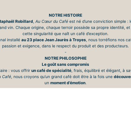
NOTRE HISTOIRE
Raphaël Robillard
,
Au Cœur du Café
est né d’une conviction simple : 
rand vin. Chaque origine, chaque terroir possède sa propre identité, et
cette singularité que naît un café d’exception.
nal installé
au 23 place Jean Jaurès à Troyes
, nous torréfions nos ca
passion et exigence, dans le respect du produit et des producteurs.
-
NOTRE PHILOSOPHIE
Le goût sans compromis
aire : vous offrir
un café de spécialité
, frais, équilibré et élégant, à s
u Café
, nous croyons qu’un grand café doit être à la fois une
découver
un
moment d’émotion
.
-
AFE, CE N'EST PAS SEULEMENT UNE BOISSON .... C'EST UNE EXPER
-
UN SAVOIR FAIRE ARTISANAL AU SERVICE DU GOUT
st à la fois
rigoureuse et sensorielle
: Dégustation systématique de 
ments précis selon la typicité du terroir, Conditionnement soigné pour 
eux nous permet d’obtenir des cafés d’une grande pureté aromatique, 