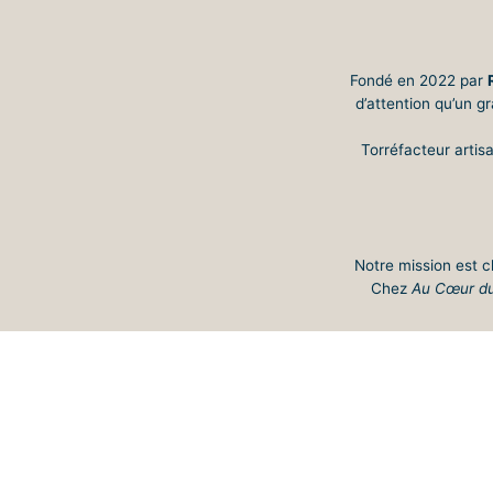
Fondé en 2022 par
d’attention qu’un g
Torréfacteur artisa
Notre mission est cl
Chez
Au Cœur d
UN C
Notre approche e
torréfaction, Ajuste
Ce travail minuti