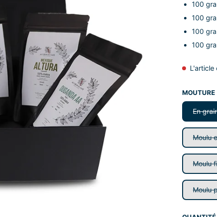
100 gra
100 gr
1
00 gr
100 gr
L'articl
MOUTURE
En grai
Moulu 
Moulu fi
Moulu p
QUANTITÉ