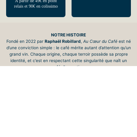
À partir de 49€ en point
relais et 90€ en colissimo
NOTRE HISTOIRE
Fondé en 2022 par
Raphaël Robillard
,
Au Cœur du Café
est né
d’une conviction simple : le café mérite autant d’attention qu’un
grand vin. Chaque origine, chaque terroir possède sa propre
identité, et c’est en respectant cette singularité que naît un
café d’exception.
Torréfacteur artisanal installé
au 23 place Jean Jaurès à
Troyes
, nous torréfions nos cafés avec précision, passion et
exigence, dans le respect du produit et des producteurs.
-
NOTRE PHILOSOPHIE
Le goût sans compromis
Notre mission est claire : vous offrir
un café de spécialité
,
frais, équilibré et élégant, à savourer sans artifice.
Chez
Au Cœur du Café
, nous croyons qu’un grand café doit
être à la fois une
découverte sensorielle
et un
moment